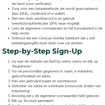
de hand (voor verificatie).
Zorg voor een betaalmethode die wordt geaccepteerd
(bijv. iDEAL, creditcard of e-wallet).
Stel een sterk wachtwoord in en gebruik
tweefactorauthenticatie (2FA) waar mogelijk.
Lees de algemene voorwaarden en het bonusbeleid in de
help-sectie.
Onthoud dat een Curacao-licentie betekent dat u zelf
belastingaangifte moet doen over uw winsten.
Step-by-Step Sign-Up
Ga naar de website van BetCity online casino en klik op
‘Registreren’.
Vul uw persoonlijke gegevens in: naam, e-mailadres,
geboortedatum en adres.
Kies een gebruikersnaam en wachtwoord.
Selecteer uw valuta en eventuele bonuscode (indien van
toepassing).
Bevestig dat u de algemene voorwaarden hebt gelezen.
Klik op ‘Account aanmaken’.