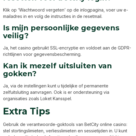
Klik op ‘Wachtwoord vergeten’ op de inlogpagina, voer uw e-
mailadres in en volg de instructies in de resetmail.
Is mijn persoonlijke gegevens
veilig?
Ja, het casino gebruikt SSL-encryptie en voldoet aan de GDPR-
richtlijnen voor gegevensbescherming.
Kan ik mezelf uitsluiten van
gokken?
Ja, via de instellingen kunt u tijdelijke of permanente
zelfuitsluiting aanvragen. Ook is er ondersteuning via
organisaties zoals Loket Kansspel.
Extra Tips
Gebruik de verantwoorde-goktools van BetCity online casino:
stel stortingslimieten, verliesslimieten en sessietijden in. U kunt