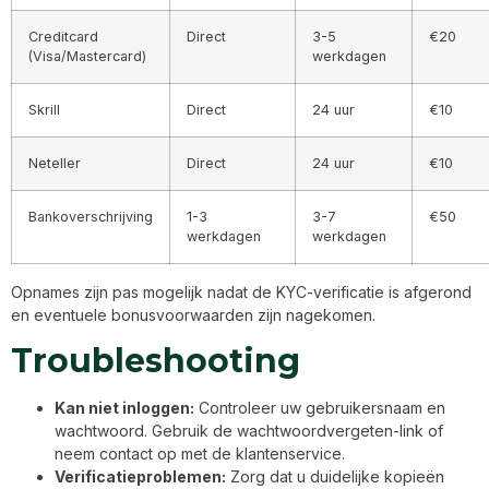
Creditcard
Direct
3-5
€20
(Visa/Mastercard)
werkdagen
Skrill
Direct
24 uur
€10
Neteller
Direct
24 uur
€10
Bankoverschrijving
1-3
3-7
€50
werkdagen
werkdagen
Opnames zijn pas mogelijk nadat de KYC-verificatie is afgerond
en eventuele bonusvoorwaarden zijn nagekomen.
Troubleshooting
Kan niet inloggen:
Controleer uw gebruikersnaam en
wachtwoord. Gebruik de wachtwoordvergeten-link of
neem contact op met de klantenservice.
Verificatieproblemen:
Zorg dat u duidelijke kopieën