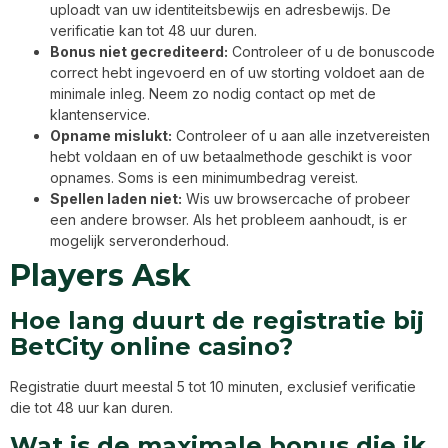
uploadt van uw identiteitsbewijs en adresbewijs. De
verificatie kan tot 48 uur duren.
Bonus niet gecrediteerd:
Controleer of u de bonuscode
correct hebt ingevoerd en of uw storting voldoet aan de
minimale inleg. Neem zo nodig contact op met de
klantenservice.
Opname mislukt:
Controleer of u aan alle inzetvereisten
hebt voldaan en of uw betaalmethode geschikt is voor
opnames. Soms is een minimumbedrag vereist.
Spellen laden niet:
Wis uw browsercache of probeer
een andere browser. Als het probleem aanhoudt, is er
mogelijk serveronderhoud.
Players Ask
Hoe lang duurt de registratie bij
BetCity online casino?
Registratie duurt meestal 5 tot 10 minuten, exclusief verificatie
die tot 48 uur kan duren.
Wat is de maximale bonus die ik