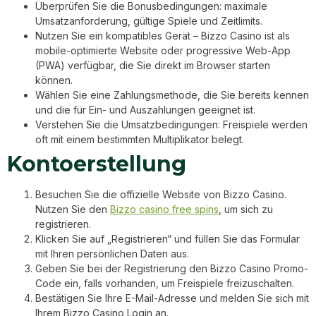
Überprüfen Sie die Bonusbedingungen: maximale
Umsatzanforderung, gültige Spiele und Zeitlimits.
Nutzen Sie ein kompatibles Gerät – Bizzo Casino ist als
mobile-optimierte Website oder progressive Web-App
(PWA) verfügbar, die Sie direkt im Browser starten
können.
Wählen Sie eine Zahlungsmethode, die Sie bereits kennen
und die für Ein- und Auszahlungen geeignet ist.
Verstehen Sie die Umsatzbedingungen: Freispiele werden
oft mit einem bestimmten Multiplikator belegt.
Kontoerstellung
Besuchen Sie die offizielle Website von Bizzo Casino.
Nutzen Sie den
Bizzo casino free spins
, um sich zu
registrieren.
Klicken Sie auf „Registrieren“ und füllen Sie das Formular
mit Ihren persönlichen Daten aus.
Geben Sie bei der Registrierung den Bizzo Casino Promo-
Code ein, falls vorhanden, um Freispiele freizuschalten.
Bestätigen Sie Ihre E-Mail-Adresse und melden Sie sich mit
Ihrem Bizzo Casino Login an.