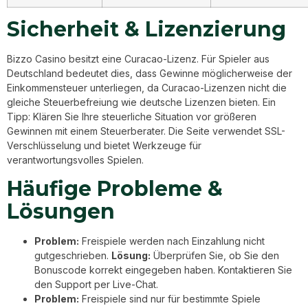
Sicherheit & Lizenzierung
Bizzo Casino besitzt eine Curacao-Lizenz. Für Spieler aus
Deutschland bedeutet dies, dass Gewinne möglicherweise der
Einkommensteuer unterliegen, da Curacao-Lizenzen nicht die
gleiche Steuerbefreiung wie deutsche Lizenzen bieten. Ein
Tipp: Klären Sie Ihre steuerliche Situation vor größeren
Gewinnen mit einem Steuerberater. Die Seite verwendet SSL-
Verschlüsselung und bietet Werkzeuge für
verantwortungsvolles Spielen.
Häufige Probleme &
Lösungen
Problem:
Freispiele werden nach Einzahlung nicht
gutgeschrieben.
Lösung:
Überprüfen Sie, ob Sie den
Bonuscode korrekt eingegeben haben. Kontaktieren Sie
den Support per Live-Chat.
Problem:
Freispiele sind nur für bestimmte Spiele