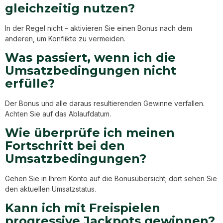
gleichzeitig nutzen?
In der Regel nicht – aktivieren Sie einen Bonus nach dem
anderen, um Konflikte zu vermeiden.
Was passiert, wenn ich die
Umsatzbedingungen nicht
erfülle?
Der Bonus und alle daraus resultierenden Gewinne verfallen.
Achten Sie auf das Ablaufdatum.
Wie überprüfe ich meinen
Fortschritt bei den
Umsatzbedingungen?
Gehen Sie in Ihrem Konto auf die Bonusübersicht; dort sehen Sie
den aktuellen Umsatzstatus.
Kann ich mit Freispielen
progressive Jackpots gewinnen?