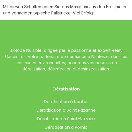
Mit diesen Schritten holen Sie das Maximum aus den Freispielen
und vermeiden typische Fallstricke. Viel Erfolg!
Biotope Nuisible, dirigée par le passionné et expert Remy
Gaudin, est votre partenaire de confiance à Nantes et dans les
communes environnantes, pour tous vos besoins en
dératisation, désinfection et désinsectisation.
Dératisation
Dératisation à Nantes
Dératisation à Saint Pazanne
Dératisation à Saint-Nazaire
Dératisation à Pornic