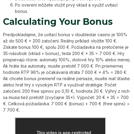
Po overení môžete vložiť prvý vklad a využiť uvítací
bonus.
Calculating Your Bonus
Predpokladajme, že uvítací bonus v doublestar casino je 100%
až do 500 € + 200 zatočení. Reálny príklad: vložíte 100 €.
Získate bonus 100 €, spolu 200 €. Požiadavka na pretočenie je
35-násobok (vklad + bonus), teda 200 € × 35 = 7 000 €. Hry
prispievajú rôzne: automaty 100%, stolové hry 10% alebo menej.
Ak hráte iba automaty, musíte pretotiť 7 000 €. Pri priemernej
hodnote RTP 96% je očakávaná strata 7 000 € × 4% = 280 €.
Ak chcete bonus premeniť na reálne peniaze, musíte mať šťastie
alebo hrať hry s vysokým RTP a využívať stratégie. Počet
zatočení: 200 free spinov po 0,10 €, hodnota 20 €. Výhry z nich
sa musia tiež pretotiť (zvyčajne 35×). Výpočet: 20 € × 35 = 700
€. Celková požiadavka: 7 000 € (bonus) + 700 € (free spins) =
7 700 €.