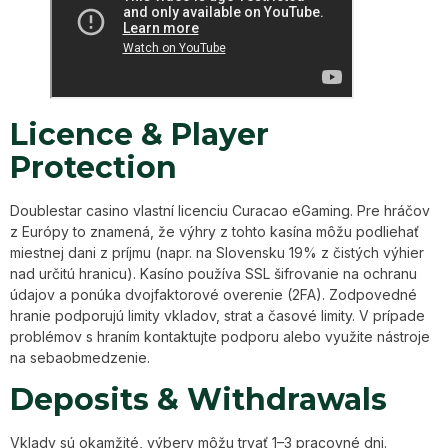
Licence & Player
Protection
Doublestar casino vlastní licenciu Curacao eGaming. Pre hráčov
z Európy to znamená, že výhry z tohto kasína môžu podliehať
miestnej dani z príjmu (napr. na Slovensku 19% z čistých výhier
nad určitú hranicu). Kasíno používa SSL šifrovanie na ochranu
údajov a ponúka dvojfaktorové overenie (2FA). Zodpovedné
hranie podporujú limity vkladov, strat a časové limity. V prípade
problémov s hraním kontaktujte podporu alebo využite nástroje
na sebaobmedzenie.
Deposits & Withdrawals
Vklady sú okamžité, výbery môžu trvať 1–3 pracovné dni.