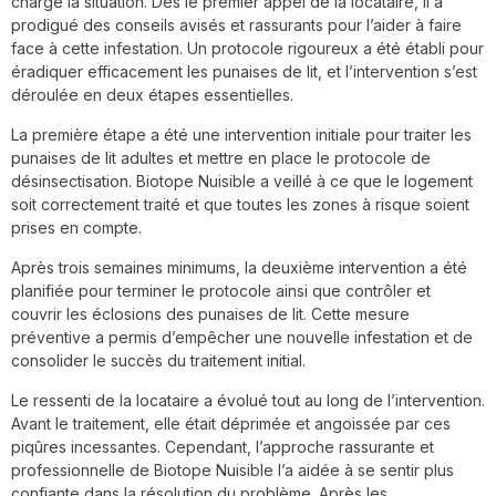
charge la situation. Dès le premier appel de la locataire, il a
prodigué des conseils avisés et rassurants pour l’aider à faire
face à cette infestation. Un protocole rigoureux a été établi pour
éradiquer efficacement les punaises de lit, et l’intervention s’est
déroulée en deux étapes essentielles.
La première étape a été une intervention initiale pour traiter les
punaises de lit adultes et mettre en place le protocole de
désinsectisation. Biotope Nuisible a veillé à ce que le logement
soit correctement traité et que toutes les zones à risque soient
prises en compte.
Après trois semaines minimums, la deuxième intervention a été
planifiée pour terminer le protocole ainsi que contrôler et
couvrir les éclosions des punaises de lit. Cette mesure
préventive a permis d’empêcher une nouvelle infestation et de
consolider le succès du traitement initial.
Le ressenti de la locataire a évolué tout au long de l’intervention.
Avant le traitement, elle était déprimée et angoissée par ces
piqûres incessantes. Cependant, l’approche rassurante et
professionnelle de Biotope Nuisible l’a aidée à se sentir plus
confiante dans la résolution du problème. Après les